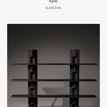
Ayres
6,415.00
€